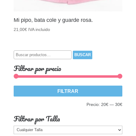
Mi pipo, bata cole y guarde rosa.
21,00
€
IVA incluido
Buscar
BUSCAR
por:
Filtrar por precio
Precio
Precio
FILTRAR
mínim
máxim
Precio:
20€
—
30€
Filtrar por Talla