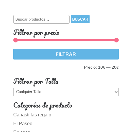
precio
precio
original
actual
era:
es:
Buscar
BUSCAR
20,25€.
14,17€.
por:
Filtrar por precio
Precio
Precio
FILTRAR
mínim
máxim
Precio:
10€
—
20€
Filtrar por Talla
Categorías de producto
Canastillas regalo
El Paseo