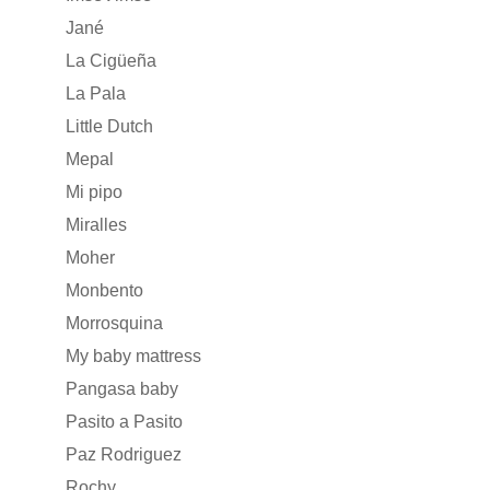
Jané
La Cigüeña
La Pala
Little Dutch
Mepal
Mi pipo
Miralles
Moher
Monbento
Morrosquina
My baby mattress
Pangasa baby
Pasito a Pasito
Paz Rodriguez
Rochy