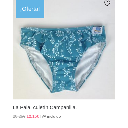
¡Oferta!
La Pala, culetín Campanilla.
El
El
20,25
€
12,15
€
IVA incluido
precio
precio