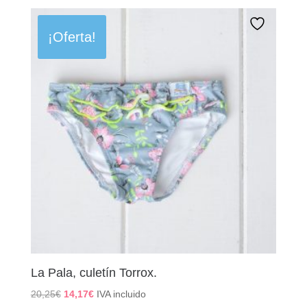
original
actual
era:
es:
20,25€.
12,15€.
¡Oferta!
La Pala, culetín Torrox.
El
El
20,25
€
14,17
€
IVA incluido