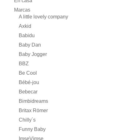
En casa
Marcas
A little lovely company
Axkid
Babidu
Baby Dan
Baby Jogger
BBZ
Be Cool
Bébé-jou
Bebecar
Bimbidreams
Britax Römer
Chilly´s
Funny Baby
ImseVimse