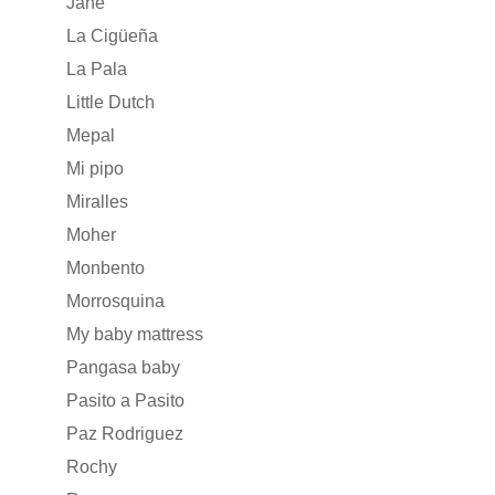
Jané
La Cigüeña
La Pala
Little Dutch
Mepal
Mi pipo
Miralles
Moher
Monbento
Morrosquina
My baby mattress
Pangasa baby
Pasito a Pasito
Paz Rodriguez
Rochy