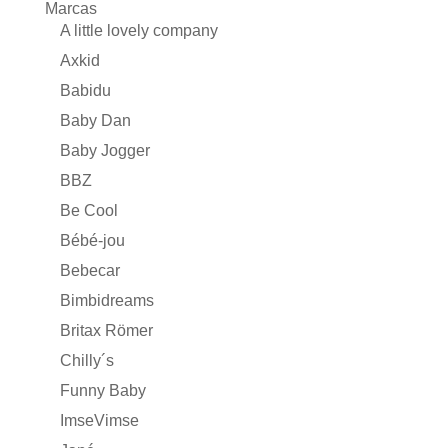
Marcas
A little lovely company
Axkid
Babidu
Baby Dan
Baby Jogger
BBZ
Be Cool
Bébé-jou
Bebecar
Bimbidreams
Britax Römer
Chilly´s
Funny Baby
ImseVimse