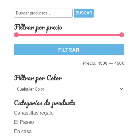
Buscar
BUSCAR
por:
Filtrar por precio
Precio
Precio
FILTRAR
mínim
máxim
Precio:
450€
—
460€
Filtrar por Color
Categorías de producto
Canastillas regalo
El Paseo
En casa