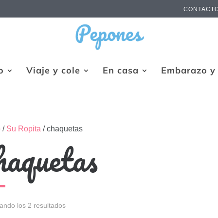
CONTACT
o
Viaje y cole
En casa
Embarazo y 
o
/
Su Ropita
/ chaquetas
haquetas
ando los 2 resultados