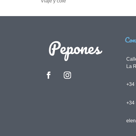
Viaje y cole
Con
Call
La R
+34 
+34
ele