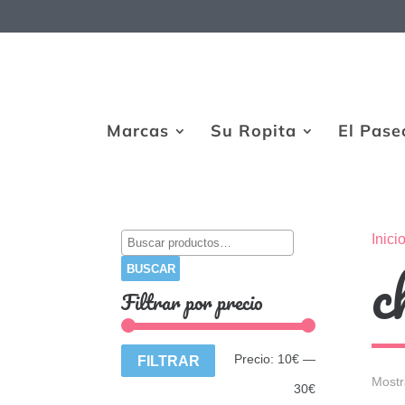
Marcas
Su Ropita
El Pase
Buscar
Inici
c
por:
BUSCAR
Filtrar por precio
Precio
Precio
Precio:
10€
—
FILTRAR
Mostr
mínimo
máximo
30€