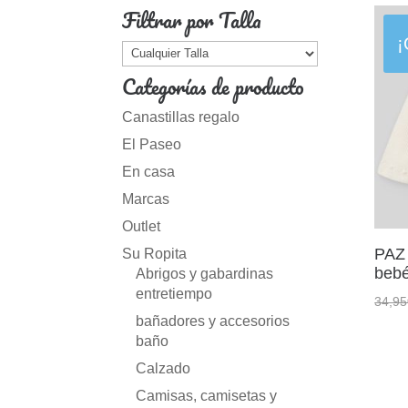
Filtrar por Talla
¡
Categorías de producto
Canastillas regalo
El Paseo
En casa
Marcas
Outlet
PAZ
Su Ropita
bebé
Abrigos y gabardinas
entretiempo
34,95
bañadores y accesorios
baño
Calzado
Camisas, camisetas y