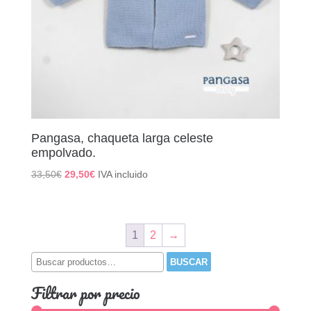
Pangasa, chaqueta larga celeste
empolvado.
El
El
33,50
€
29,50
€
IVA incluido
precio
precio
original
actual
era:
es:
1
2
→
33,50€.
29,50€.
Buscar
BUSCAR
por:
Filtrar por precio