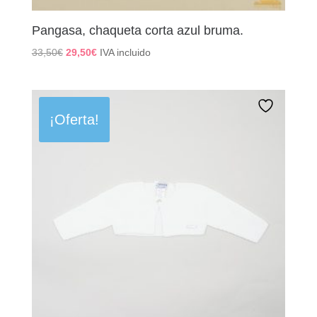
Pangasa, chaqueta corta azul bruma.
El
El
33,50
€
29,50
€
IVA incluido
precio
precio
original
actual
era:
es:
33,50€.
29,50€.
¡Oferta!