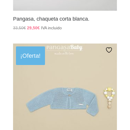
Pangasa, chaqueta corta blanca.
El
El
33,50
€
29,50
€
IVA incluido
precio
precio
original
actual
era:
es:
33,50€.
29,50€.
¡Oferta!