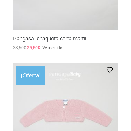
Pangasa, chaqueta corta marfil.
El
El
33,50
€
29,50
€
IVA incluido
precio
precio
original
actual
era:
es:
33,50€.
29,50€.
¡Oferta!