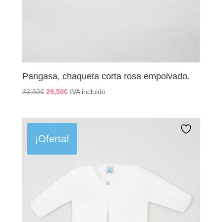
Pangasa, chaqueta corta rosa empolvado.
El
El
33,50
€
29,50
€
IVA incluido
precio
precio
original
actual
era:
es:
33,50€.
29,50€.
¡Oferta!