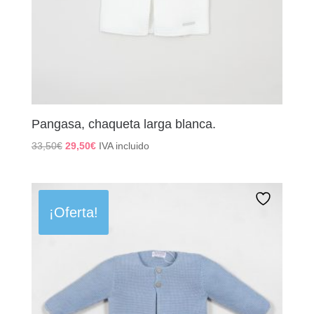
Pangasa, chaqueta larga blanca.
El
El
33,50
€
29,50
€
IVA incluido
precio
precio
original
actual
era:
es:
33,50€.
29,50€.
¡Oferta!