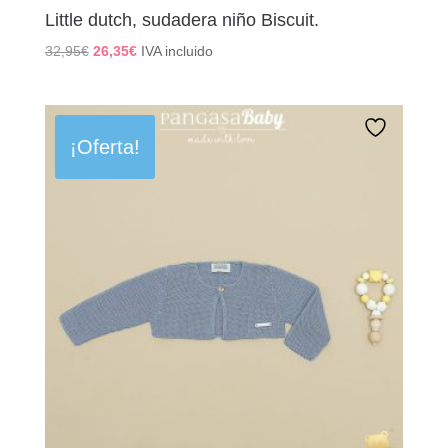
Little dutch, sudadera niño Biscuit.
El
El
32,95
€
26,35
€
IVA incluido
precio
precio
original
actual
era:
es:
32,95€.
26,35€.
¡Oferta!