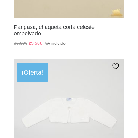
Pangasa, chaqueta corta celeste
empolvado.
El
El
33,50
€
29,50
€
IVA incluido
precio
precio
original
actual
era:
es:
33,50€.
29,50€.
¡Oferta!