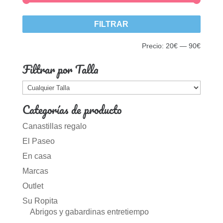
Precio
Precio
FILTRAR
mínim
máxim
Precio:
20€
—
90€
Filtrar por Talla
Categorías de producto
Canastillas regalo
El Paseo
En casa
Marcas
Outlet
Su Ropita
Abrigos y gabardinas entretiempo