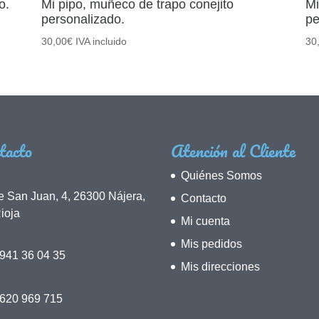
o.
Mi pipo, muñeco de trapo conejito
Mi
personalizado.
pe
30,00
€
IVA incluido
30
tacto
Atención al Cliente
Quiénes Somos
e San Juan, 4, 26300 Nájera,
Contacto
ioja
Mi cuenta
Mis pedidos
941 36 04 35
Mis direcciones
 620 969 715