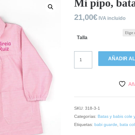
Mi pipo, bata
21,00
€
IVA incluido
Talla
Mi
AÑADIR AL
pipo,
bata
cole
y
Aña
guarde
rosa.
cantidad
SKU:
318-3-1
Categorías:
Batas y babis cole 
Etiquetas:
babi guarde
,
bata co