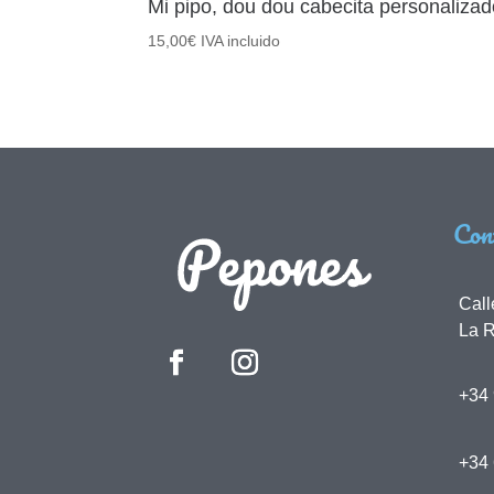
Mi pipo, dou dou cabecita personalizad
15,00
€
IVA incluido
Con
Call
La R
+34 
+34