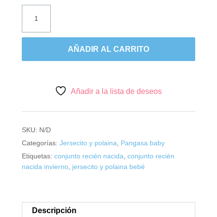
Pangasa,
primera
puesta
flores
AÑADIR AL CARRITO
cereza.
cantidad
Añadir a la lista de deseos
SKU:
N/D
Categorías:
Jersecito y polaina
,
Pangasa baby
Etiquetas:
conjunto recién nacida
,
conjunto recién
nacida invierno
,
jersecito y polaina bebé
Descripción