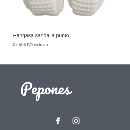
Pangasa sandalia punto
22,50
€
IVA incluido