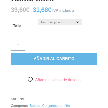
El
El
39,60
€
31,68
€
IVA incluido
precio
precio
original
actual
era:
es:
Talla
39,60€.
31,68€.
Babidu,
conjunto
niña
ranita
AÑADIR AL CARRITO
miel.
cantidad
Añadir a la lista de deseos
SKU:
N/D
Categorías:
Babidu
,
Conjuntos de niña