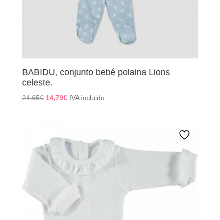
BABIDU, conjunto bebé polaina Lions
celeste.
El
El
24,65
€
14,79
€
IVA incluido
precio
precio
original
actual
era:
es:
24,65€.
14,79€.