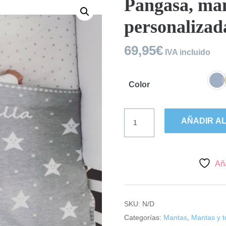
Pangasa, mant
personalizad
69,95
€
IVA incluido
Color
Pangasa,
AÑADIR AL
mantita
estrellitas
personalizada.
cantidad
Aña
SKU:
N/D
Categorías:
Mantas
,
Mantas y t