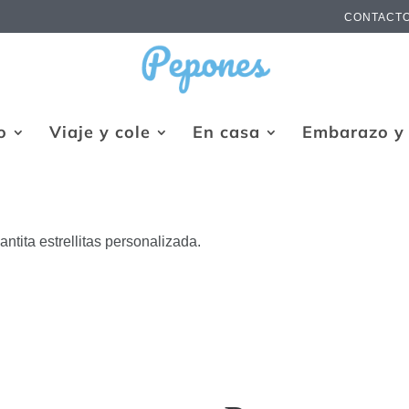
CONTACT
o
Viaje y cole
En casa
Embarazo y 
ntita estrellitas personalizada.