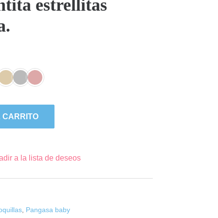
ita estrellitas
a.
 CARRITO
dir a la lista de deseos
oquillas
,
Pangasa baby