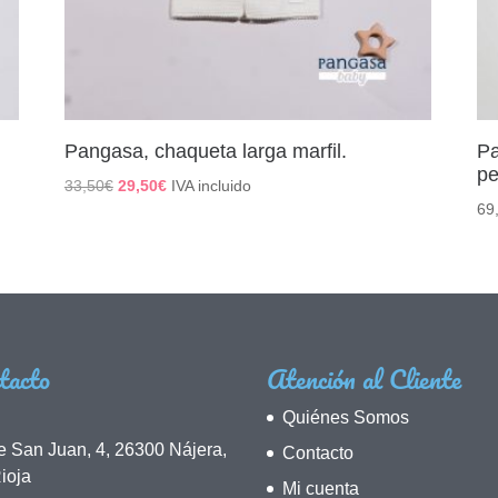
Pangasa, chaqueta larga marfil.
Pa
pe
El
El
33,50
€
29,50
€
IVA incluido
69
precio
precio
original
actual
era:
es:
33,50€.
29,50€.
tacto
Atención al Cliente
Quiénes Somos
e San Juan, 4, 26300 Nájera,
Contacto
ioja
Mi cuenta