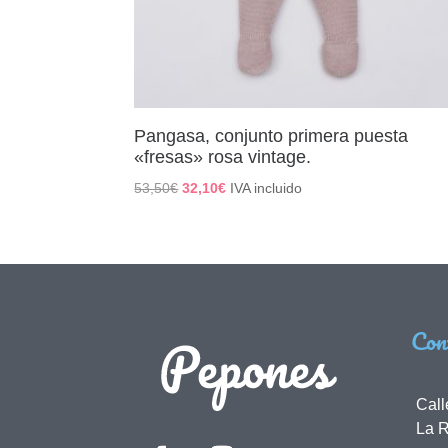
Pangasa, conjunto primera puesta
«fresas» rosa vintage.
El
El
53,50
€
32,10
€
IVA incluido
precio
precio
original
actual
era:
es:
53,50€.
32,10€.
Con
Call
La R