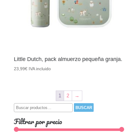
Little Dutch, pack almuerzo pequeña granja.
23,99
€
IVA incluido
1
2
→
Buscar
BUSCAR
por:
Filtrar por precio