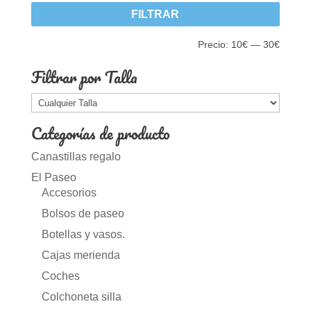
Precio
Precio
FILTRAR
mínim
máxim
Precio:
10€
—
30€
Filtrar por Talla
Categorías de producto
Canastillas regalo
El Paseo
Accesorios
Bolsos de paseo
Botellas y vasos.
Cajas merienda
Coches
Colchoneta silla