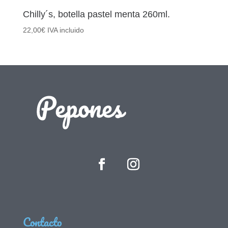
Chilly´s, botella pastel menta 260ml.
22,00
€
IVA incluido
Contacto