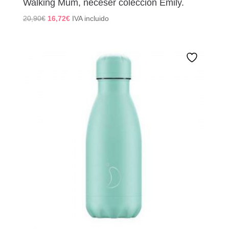
Walking Mum, neceser colección Emily.
El
El
20,90
€
16,72
€
IVA incluido
precio
precio
original
actual
era:
es:
20,90€.
16,72€.