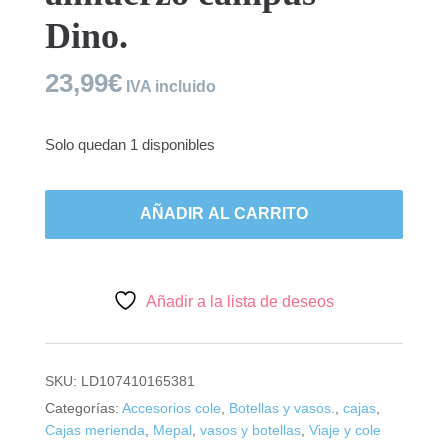
Dino.
23,99
€
IVA incluido
Solo quedan 1 disponibles
Little
Dutch,
AÑADIR AL CARRITO
pack
almuerzo
campus
Dino.
Añadir a la lista de deseos
cantidad
SKU:
LD107410165381
Categorías:
Accesorios cole
,
Botellas y vasos.
,
cajas
,
Cajas merienda
,
Mepal
,
vasos y botellas
,
Viaje y cole