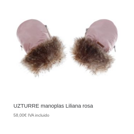
48,00€.
28,80€.
UZTURRE manoplas Liliana rosa
58,00
€
IVA incluido