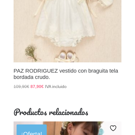
PAZ RODRIGUEZ vestido con braguita tela
bordada crudo.
El
El
109,90
€
87,90
€
IVA incluido
precio
precio
original
actual
era:
es:
Productos relacionados
109,90€.
87,90€.
¡Oferta!