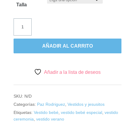
era:
es:
Talla
80,95€.
64,76€.
PAZ
RODRIGUEZ,
vestido
con
AÑADIR AL CARRITO
braguita
cuadros
"Frescura".
cantidad
Añadir a la lista de deseos
SKU:
N/D
Categorías:
Paz Rodriguez
,
Vestidos y jesusitos
Etiquetas:
Vestido bebé
,
vestido bebé especial
,
vestido
ceremonia
,
vestido verano