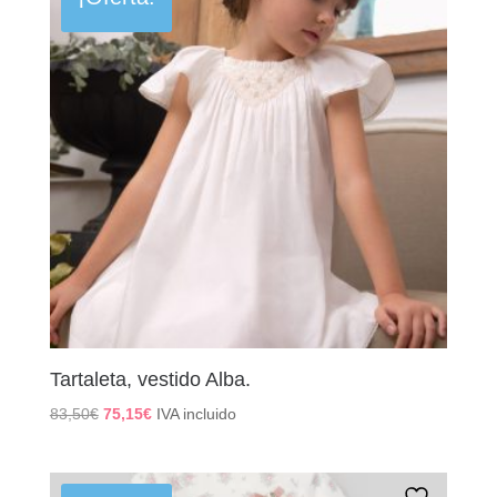
Tartaleta, vestido Alba.
El
El
83,50
€
75,15
€
IVA incluido
precio
precio
original
actual
era:
es: