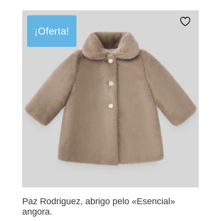
original
actual
era:
es:
77,90€.
46,74€.
¡Oferta!
Paz Rodriguez, abrigo pelo «Esencial»
angora.