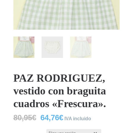
PAZ RODRIGUEZ,
vestido con braguita
cuadros «Frescura».
El
El
80,95
€
64,76
€
IVA incluido
precio
precio
original
actual