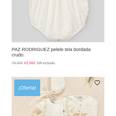
PAZ RODRIGUEZ pelele tela bordada
crudo.
El
El
79,95
€
63,96
€
IVA incluido
precio
precio
original
actual
era:
es:
79,95€.
63,96€.
¡Oferta!