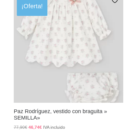
83,50€.
75,15€.
¡Oferta!
Paz Rodríguez, vestido con braguita »
SEMILLA»
El
El
77,90
€
46,74
€
IVA incluido
precio
precio