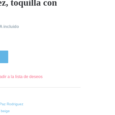
z, toquilla con
l
A incluido
recio
ctual
s:
1,20€.
dir a la lista de deseos
Paz Rodriguez
a beige