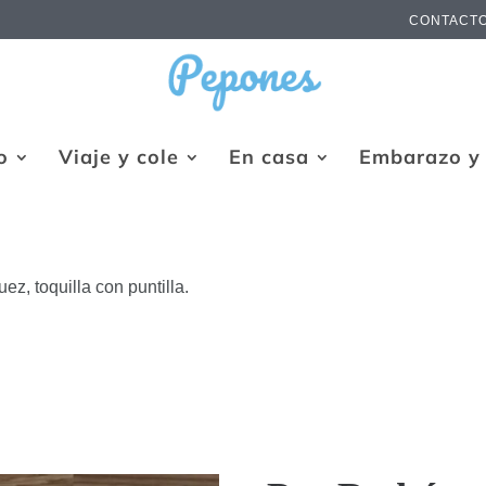
CONTACT
o
Viaje y cole
En casa
Embarazo y 
ez, toquilla con puntilla.