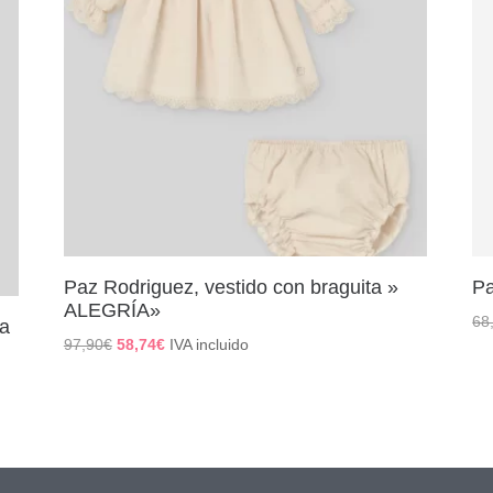
Paz Rodriguez, vestido con braguita »
Pa
ALEGRÍA»
68
na
El
El
97,90
€
58,74
€
IVA incluido
precio
precio
original
actual
era:
es:
97,90€.
58,74€.