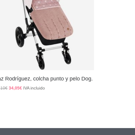
z Rodríguez, colcha punto y pelo Dog.
El
El
,10
€
34,05
€
IVA incluido
precio
precio
original
actual
era:
es:
68,10€.
34,05€.