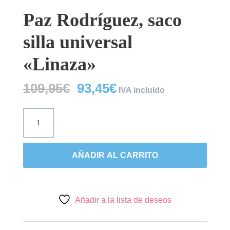
Paz Rodríguez, saco
silla universal
«Linaza»
El
El
109,95
€
93,45
€
IVA incluido
precio
precio
original
actual
Paz
era:
es:
Rodríguez,
109,95€.
93,45€.
saco
silla
AÑADIR AL CARRITO
universal
"Linaza"
cantidad
Añadir a la lista de deseos