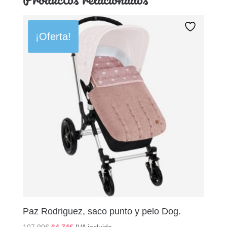
¡Oferta!
Paz Rodriguez, saco punto y pelo Dog.
El
El
107,90
€
64,74
€
IVA incluido