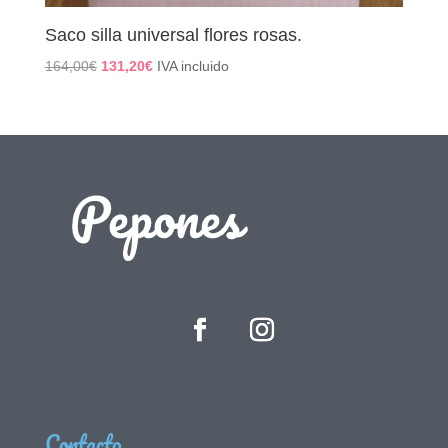
Saco silla universal flores rosas.
El
El
164,00
€
131,20
€
IVA incluido
precio
precio
original
actual
era:
es:
164,00€.
131,20€.
Contacto