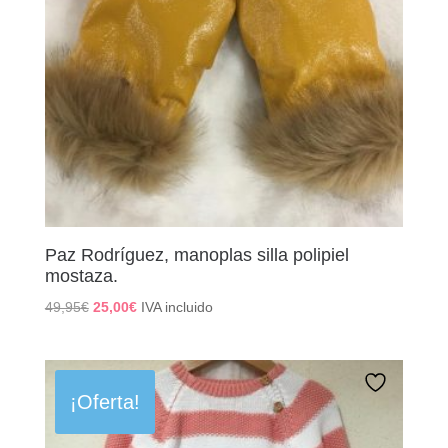
Paz Rodríguez, manoplas silla polipiel
mostaza.
El
El
49,95
€
25,00
€
IVA incluido
precio
precio
original
actual
era:
es:
49,95€.
25,00€.
¡Oferta!