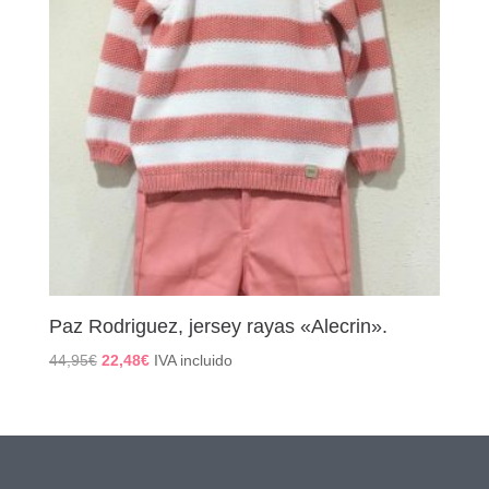
Paz Rodriguez, jersey rayas «Alecrin».
El
El
44,95
€
22,48
€
IVA incluido
precio
precio
original
actual
era:
es:
44,95€.
22,48€.