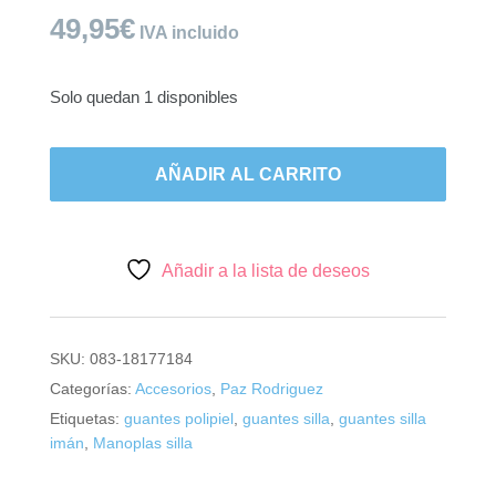
49,95
€
IVA incluido
Solo quedan 1 disponibles
Paz
Rodríguez,
AÑADIR AL CARRITO
guantes
imán
silla
polipiel
Añadir a la lista de deseos
angora.
cantidad
SKU:
083-18177184
Categorías:
Accesorios
,
Paz Rodriguez
Etiquetas:
guantes polipiel
,
guantes silla
,
guantes silla
imán
,
Manoplas silla