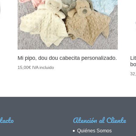
Mi pipo, dou dou cabecita personalizado.
Li
bo
15,00
€
IVA incluido
32
tacto
Atención al Cliente
Quiénes Somos