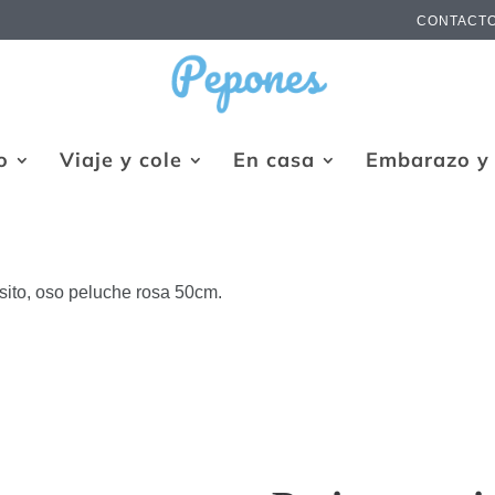
CONTACT
o
Viaje y cole
En casa
Embarazo y 
asito, oso peluche rosa 50cm.