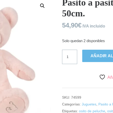
Pasito a pasi
50cm.
54,90
€
IVA incluido
Solo quedan 2 disponibles
Pasito
AÑADIR AL
a
pasito,
oso
peluche
Aña
rosa
50cm.
cantidad
SKU:
74599
Categorías:
Juguetes
,
Pasito a 
Etiquetas:
osito de peluche
,
osi