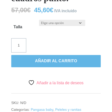
El
El
57,00
€
45,60
€
IVA incluido
precio
precio
original
actual
era:
es:
Talla
57,00€.
45,60€.
Pangasa,
pelele
bruma
cuadros
AÑADIR AL CARRITO
punto.
cantidad
Añadir a la lista de deseos
SKU:
N/D
Categorías:
Pangasa baby
,
Peleles y ranitas