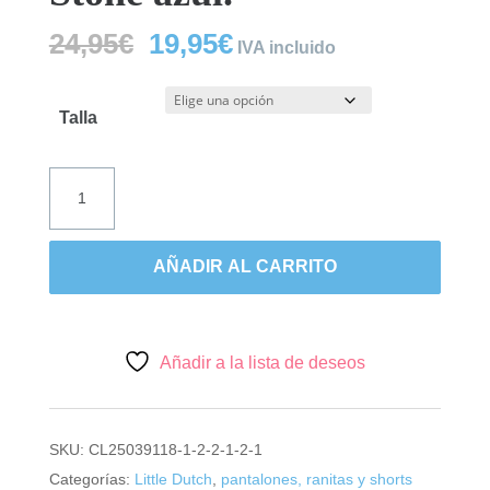
El
El
24,95
€
19,95
€
IVA incluido
precio
precio
original
actual
era:
es:
Talla
24,95€.
19,95€.
Little
dutch,
peto
Stone
AÑADIR AL CARRITO
azul.
cantidad
Añadir a la lista de deseos
SKU:
CL25039118-1-2-2-1-2-1
Categorías:
Little Dutch
,
pantalones, ranitas y shorts