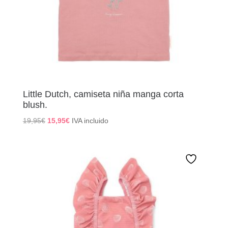
Little Dutch, camiseta niña manga corta
blush.
El
El
19,95
€
15,95
€
IVA incluido
precio
precio
original
actual
era:
es:
19,95€.
15,95€.