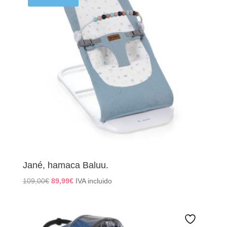
Jané, hamaca Baluu.
El
El
109,00
€
89,99
€
IVA incluido
precio
precio
original
actual
era:
es:
109,00€.
89,99€.