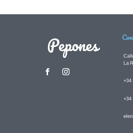
Con
Call
La R
+34 
+34
ele