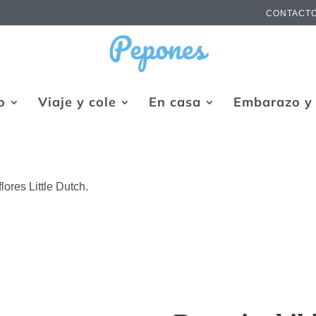
CONTACT
o
Viaje y cole
En casa
Embarazo y 
flores Little Dutch.