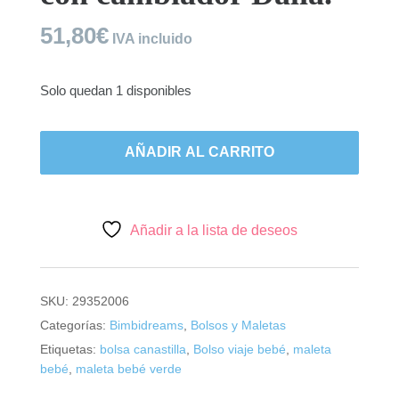
51,80
€
IVA incluido
Solo quedan 1 disponibles
Bimbidreams,
maleta
AÑADIR AL CARRITO
con
cambiador
Dalia.
cantidad
Añadir a la lista de deseos
SKU:
29352006
Categorías:
Bimbidreams
,
Bolsos y Maletas
Etiquetas:
bolsa canastilla
,
Bolso viaje bebé
,
maleta
bebé
,
maleta bebé verde