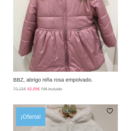
BBZ, abrigo niña rosa empolvado.
El
El
70,15
€
42,09
€
IVA incluido
precio
precio
original
actual
era:
es:
70,15€.
42,09€.
¡Oferta!