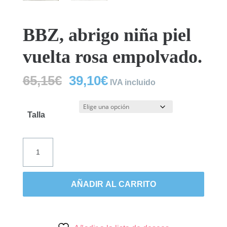
BBZ, abrigo niña piel
vuelta rosa empolvado.
El
El
65,15
€
39,10
€
IVA incluido
precio
precio
original
actual
era:
es:
Talla
65,15€.
39,10€.
BBZ,
abrigo
niña
piel
AÑADIR AL CARRITO
vuelta
rosa
empolvado.
cantidad